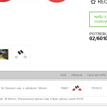
RECE
NAŠLI 
DOROV
POTREBU
02/601
Kód
Obrázok
Cena bez DPH
S2 Tesniaci vak, s odtokom, 50mm
78607
179.00 €
ah: Ø 50mm; Požadovaný plniaci tlak 2,5bar; plniaci ventil R1/8"