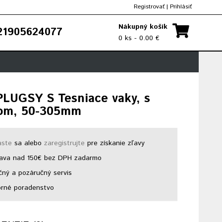
Registrovať
|
Prihlásiť
Nákupný košík
1905624077
0 ks - 0.00 €
PLUGSY S Tesniace vaky, s
om, 50-305mm
áste
sa alebo
zaregistrujte
pre získanie zľavy
ava nad 150€ bez DPH zadarmo
ný a pozáručný servis
rné poradenstvo