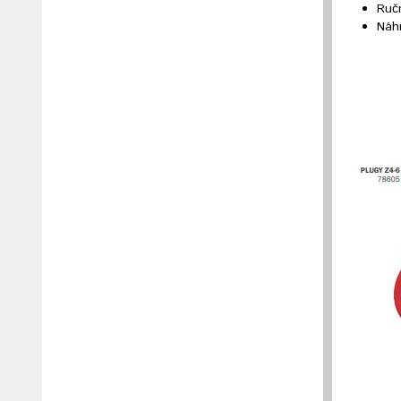
Ruč
Náhr