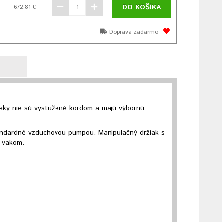
DO KOŠÍKA
672.81 €
Doprava zadarmo
vaky nie sú vystužené kordom a majú výbornú
andardné vzduchovou pumpou. Manipulačný držiak s
m vakom.