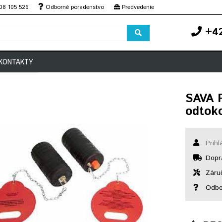
08 105 526
Odborné poradenstvo
Predvedenie
+42
KONTAKTY
SAVA 
odtok
Prihl
Dopr
Záruč
Odbo