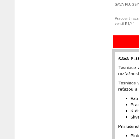
SAVA PLUGSY 
Pracovný rozs
ventil R1/4"
SAVA PLU
Tesniace 
rozťažnos
Tesniace 
reťazou a
Extr
Pra
K di
Skve
Príslušens
Plni