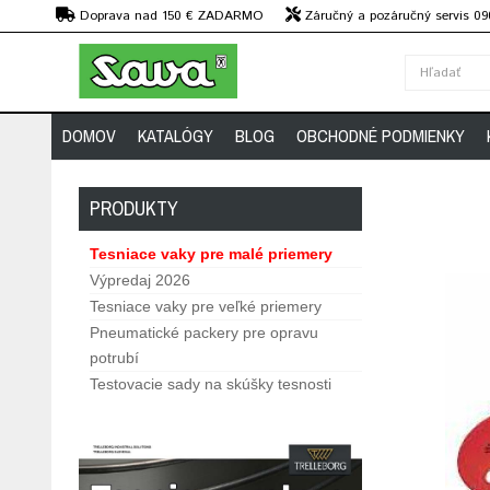
€
Doprava nad 150 € ZADARMO
Záručný a pozáručný servis 09
strojov
DOMOV
KATALÓGY
BLOG
OBCHODNÉ PODMIENKY
PRODUKTY
Tesniace vaky pre malé priemery
Výpredaj 2026
Tesniace vaky pre veľké priemery
Pneumatické packery pre opravu
potrubí
Testovacie sady na skúšky tesnosti