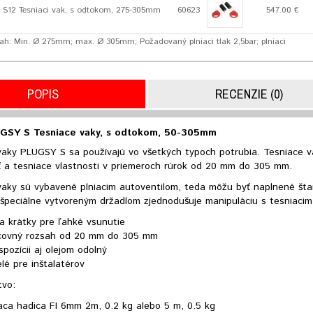
S12 Tesniaci vak, s odtokom, 275-305mm
60623
547.00 €
ah: Min. Ø 275mm; max. Ø 305mm; Požadovaný plniaci tlak 2,5bar; plniaci
POPIS
RECENZIE (0)
GSY S Tesniace vaky, s odtokom, 50-305mm
vaky PLUGSY S sa používajú vo všetkých typoch potrubia. Tesniace 
ť a tesniace vlastnosti v priemeroch rúrok od 20 mm do 305 mm.
vaky sú vybavené plniacim autoventilom, teda môžu byť naplnené št
 špeciálne vytvoreným držadlom zjednodušuje manipuláciu s tesniaci
a krátky pre ľahké vsunutie
covný rozsah od 20 mm do 305 mm
spozícii aj olejom odolný
lé pre inštalatérov
tvo:
aca hadica FI 6mm 2m, 0.2 kg alebo 5 m, 0.5 kg