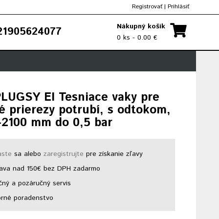
Registrovať
|
Prihlásiť
Nákupný košík
1905624077
0 ks - 0.00 €
PLUGSY EI Tesniace vaky pre
é prierezy potrubí, s odtokom,
-2100 mm do 0,5 bar
áste
sa alebo
zaregistrujte
pre získanie zľavy
ava nad 150€ bez DPH zadarmo
ný a pozáručný servis
rné poradenstvo