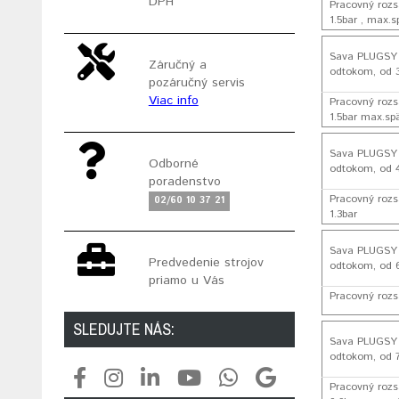
DPH
Pracovný rozs
1.5bar , max.s
Sava PLUGSY EI
Záručný a
odtokom, od 
pozáručný servis
Viac info
Pracovný rozs
1.5bar max.spä
Sava PLUGSY EI
Odborné
odtokom, od 
poradenstvo
Pracovný roz
02/60 10 37 21
1.3bar
Sava PLUGSY EI
Predvedenie strojov
odtokom, od
priamo u Vás
Pracovný rozs
SLEDUJTE NÁS:
Sava PLUGSY EI
odtokom, od 
Pracovný roz