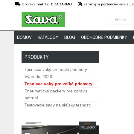
€
Doprava nad 150 € ZADARMO
Záručný a pozáručný servis 09
strojov
DOMOV
KATALÓGY
BLOG
OBCHODNÉ PODMIENKY
PRODUKTY
Tesniace vaky pre malé priemery
Výpredaj 2026
Tesniace vaky pre veľké priemery
Pneumatické packery pre opravu
potrubí
Testovacie sady na skúšky tesnosti