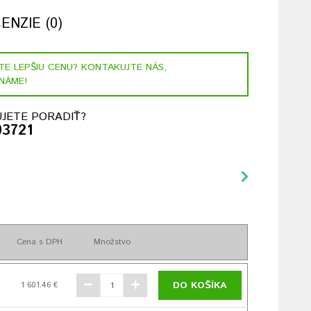
NZIE (0)
STE LEPŠIU CENU? KONTAKUJTE NÁS,
NÁME!
JETE PORADIŤ?
03721
Cena s DPH
Množstvo
DO KOŠÍKA
1 601.46 €