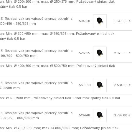
ah: Min. Ø 200/300 mm; max. Ø 250/375 mm; Požadovaný plniaci tlak
pätný tlak 0,5 bar
 Tesniaci vak pre vajcové prierezy potrubí, s
504160
1 548.00 €
300/450 - 350/525 mm
ah: Min. Ø 300/450 mm; max. Ø 350/525 mm; Požadovaný plniaci tlak
tný tlak 0,5 bar
 Tesniaci vak pre vajcové prierezy potrubí, s
526695
2 170.00 €
400/600 - 500/750 mm
sah: Min. Ø 400/600 mm; max. Ø 500/750 mm; Požadovaný plniaci tlak
 Tesniaci vak pre vajcové prierezy potrubí, s
568808
2 534.00 €
 600/900 mm
ah: Ø 600/900 mm; Požadovaný plniaci tlak 1.3bar max.spätný tlak 0,5 bar
 Tesniaci vak pre vajcové prierezy potrubí, s
519448
3 797.00 €
700/1050 - 800/1200mm
sah: Min. Ø 700/1050 mm; max. Ø 800/1200 mm; Požadovaný plniaci tlak