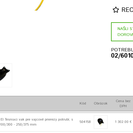
RECE
NAŠLI 
DOROV
POTREBU
02/601
Cena bez
Kód
Obrázok
DPH
 Tesniaci vak pre vajcové prierezy potrubí, s
504158
1 302.00 €
200/300 - 250/375 mm