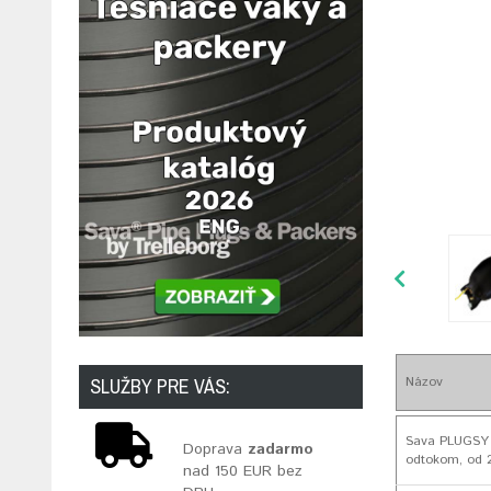
Názov
SLUŽBY PRE VÁS:
Sava PLUGSY EI
Doprava
zadarmo
odtokom, od 
nad 150 EUR bez