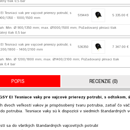
tný tlak 0,5 bar
 Tesniaci vak pre vajcové prierezy potrubí, s
519449
5 335.00 €
900/1350 - 1000/1500 mm
ah: Min. Ø 900/1350 mm; max. Ø1000/1500 mm; Požadovaný plniaci tlak
ätný tlak 0,5 bar
 Tesniaci vak pre vajcové prierezy potrubí, s
536350
7 347.00 €
1200/1800 - 1400/2100 mm
sah: Min. Ø 1200/1800 mm; max. Ø1400/2100 mm; Požadovaný plniaci tlak
lak 0,4 bar
POPIS
RECENZIE (0)
SY EI Tesniace vaky pre vajcové prierezy potrubí, s odtokom,
h dvoch veľkostí vakov je prispôsobený tvaru potrubia, zatiaľ čo väč
do potrubia. Tesniace vaky sú k dispozícii v siedmich štandardných 
stí sa do všetkých štandardných vajcovitých potrubí