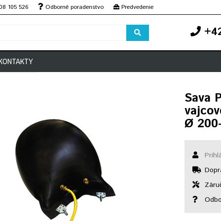
08 105 526
Odborné poradenstvo
Predvedenie
+42
KONTAKTY
Sava 
vajcov
Ø 200
Prihl
Dopr
Záruč
Odbo