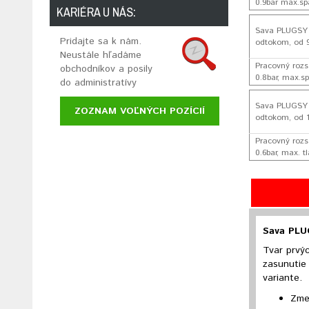
0.9bar max.spä
KARIÉRA U NÁS:
Sava PLUGSY EI
Pridajte sa k nám.
odtokom, od 
Neustále hľadáme
Pracovný rozs
obchodníkov a posily
0.8bar, max.sp
do administratívy
Sava PLUGSY EI
ZOZNAM VOĽNÝCH POZÍCIÍ
odtokom, od 
Pracovný roz
0.6bar, max. t
Sava PLUG
Tvar prvýc
zasunutie 
variante.
Zme