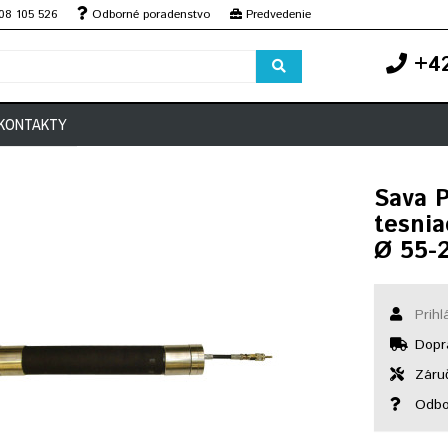
08 105 526
Odborné poradenstvo
Predvedenie
+42
KONTAKTY
Sava 
tesnia
Ø 55-
Prihl
Dopr
Záruč
Odbo