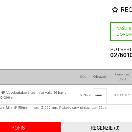
RECE
NAŠLI 
DOROV
POTREBU
02/601
Cena bez
Kód
Obrázok
DPH
P Vysokotlakové tesniace vaky 16 bar, s
537672
4 819.50 €
150-200 mm
ah: Min. Ø 150mm; max. Ø 200mm; Požadovaný plniaci tlak 30bar
POPIS
RECENZIE (0)