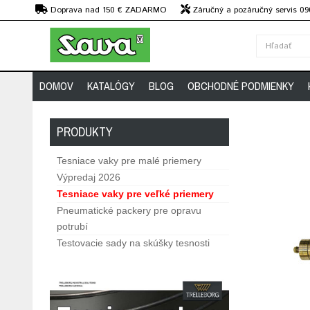
€
Doprava nad 150 € ZADARMO
Záručný a pozáručný servis 09
strojov
DOMOV
KATALÓGY
BLOG
OBCHODNÉ PODMIENKY
PRODUKTY
Tesniace vaky pre malé priemery
Výpredaj 2026
Tesniace vaky pre veľké priemery
Pneumatické packery pre opravu
potrubí
Testovacie sady na skúšky tesnosti