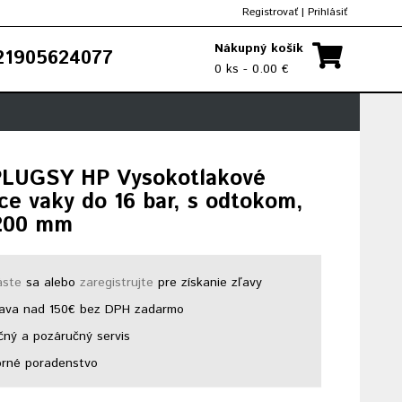
Registrovať
|
Prihlásiť
Nákupný košík
1905624077
0 ks - 0.00 €
PLUGSY HP Vysokotlakové
ce vaky do 16 bar, s odtokom,
200 mm
áste
sa alebo
zaregistrujte
pre získanie zľavy
ava nad 150€ bez DPH zadarmo
ný a pozáručný servis
rné poradenstvo