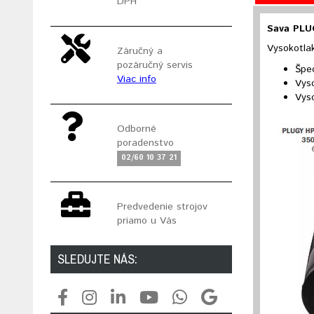
DPH
Sava PLU
Vysokotla
Záručný a
pozáručný servis
Špe
Viac info
Vys
Vys
Odborné
poradenstvo
02/60 10 37 21
Predvedenie strojov
priamo u Vás
SLEDUJTE NÁS: