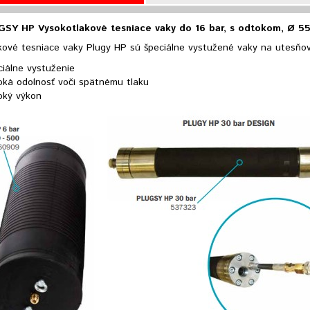
GSY HP Vysokotlakové tesniace vaky do 16 bar, s odtokom, Ø 
kové tesniace vaky Plugy HP sú špeciálne vystužené vaky na utesňov
ciálne vystuženie
oká odolnosť voči spätnému tlaku
oký výkon