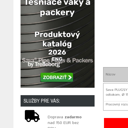
Názov
Sava PLUGSY H
odtokom, Ø 
SLUŽBY PRE VÁS:
Pracovný rozs
Doprava
zadarmo
nad 150 EUR bez