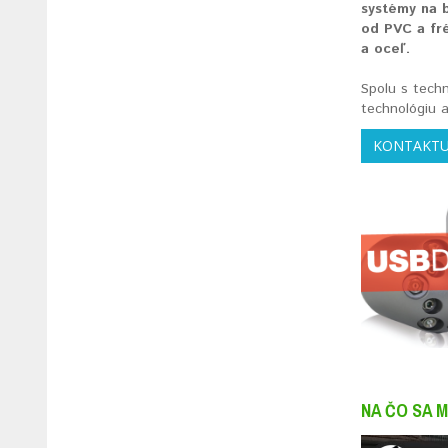
systémy na b
od PVC a fr
a oceľ.
Spolu s tech
technológiu a
KONTAKTU
NA ČO SA M