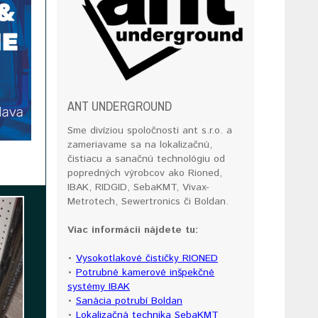
ANT UNDERGROUND
Sme divíziou spoločnosti ant s.r.o. a
zameriavame sa na lokalizačnú,
čistiacu a sanačnú technológiu od
popredných výrobcov ako Rioned,
IBAK, RIDGID, SebaKMT, Vivax-
Metrotech, Sewertronics či Boldan.
Viac informácií nájdete tu:
•
Vysokotlakové čističky RIONED
•
Potrubné kamerové inšpekčné
systémy IBAK
•
Sanácia potrubí Boldan
•
Lokalizačná technika SebaKMT