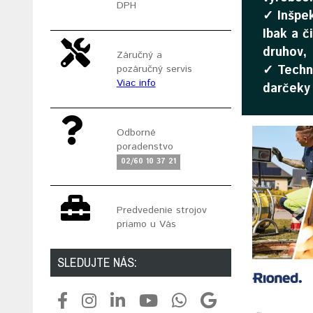
DPH
✓ Inšpe
Ibak a č
druhov,
Záručný a
✓ Techn
pozáručný servis
Viac info
darčeky
Odborné
poradenstvo
02/60 10 37 21
Predvedenie strojov
priamo u Vás
SLEDUJTE NÁS: