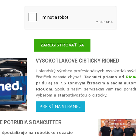
ZAREGISTROVAŤ SA
VYSOKOTLAKOVÉ ČISTIČKY RIONED
Holandský výrobca profesionálnych vysokotlakovýc
čističiek nesmie chýbať.
Technici priamo od
Rion
prídu aj so 7,5 tonovým čistiacim a sacím auto
RioCom.
Spolu s našími servisákmi vám radi poradi
výberom a starostlivosťou o čističky.
PREJSŤ NA STRÁNKU
E POTRUBIA S DANCUTTER
 špecializuje na robotické rezacie