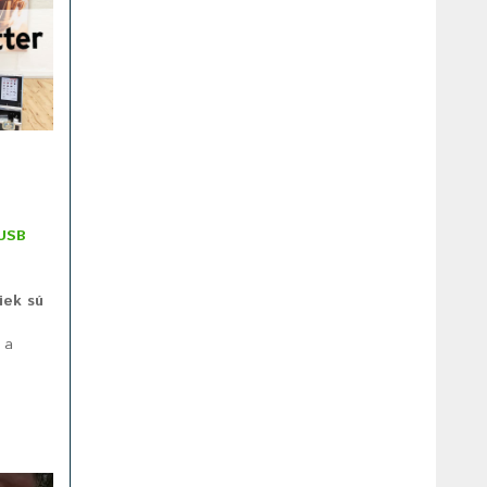
USB
iek sú
 a