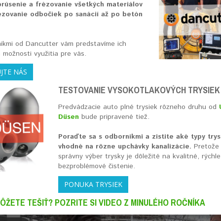
rúsenie a frézovanie všetkých materiálov
ézovanie odbočiek po sanácií až po betón
nikmi od Dancutter vám predstavíme ich
 možnosti využitia pre vás.
JTE NÁS
TESTOVANIE VYSOKOTLAKOVÝCH TRYSIEK
Predvádzacie auto plné trysiek rôzneho druhu od
Düsen
bude pripravené tiež.
Poraďte sa s odborníkmi a zistite aké typy trys
vhodné na rôzne upchávky kanalizácie.
Pretože
správny výber trysky je dôležité na kvalitné, rýchle
bezproblémové čistenie.
PONUKA TRYSIEK
ÔŽETE TEŠIŤ? POZRITE SI VIDEO Z MINULÉHO ROČNÍKA