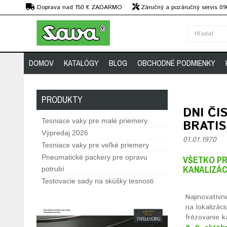
€
Doprava nad 150 € ZADARMO
Záručný a pozáručný servis 09
strojov
DOMOV
KATALÓGY
BLOG
OBCHODNÉ PODMIENKY
PRODUKTY
DNI ČI
Tesniace vaky pre malé priemery
BRATIS
Výpredaj 2026
01.01.1970
Tesniace vaky pre veľké priemery
Pneumatické packery pre opravu
VŠETKO PR
KANALIZÁC
potrubí
Testovacie sady na skúšky tesnosti
Najinovatívne
na lokalizáci
frézovanie k