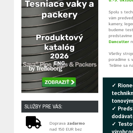
8.-9. októbr
Spolu s tech
vám predve
kamery, leg
budeme test
predstavíme
Dancutter
n
Všetky stroj
poradíme s v
Tešíme sa na
✓ Rioned
technikm
tonovým
SLUŽBY PRE VÁS:
✓ Preds
dodávat
✓ Testov
Doprava
zadarmo
nad 150 EUR bez
výrobco