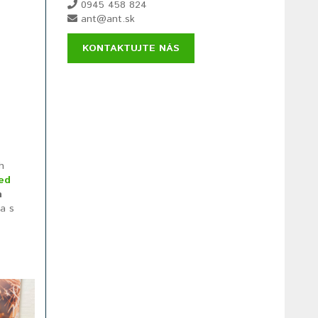
0945 458 824
ant@ant.sk
KONTAKTUJTE NÁS
h
ed
m
a s