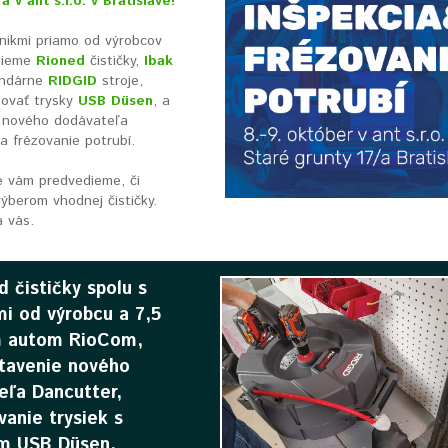
a v ant s.r.o. v Bratislave!
nikmi priamo od výrobcov
dieme
Rioned
čističky,
Ibak
endárne
RIDGID
stroje,
ovať trysky
USB Düsen
, a
 nového dodávateľa
a frézovanie potrubí.
e vám predvedieme, či
ýberom vhodnej čističky.
 vás.
 čističky spolu s
i od výrobcu a 7,5
 autom RioCom,
tavenie nového
eľa Dancutter,
anie trysiek s
m USB Düsen,